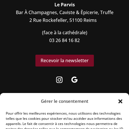
Le Parvis
Bar À Champagnes, Caviste & Èpicerie, Truffe
2 Rue Rockefeller, 51100 Reims
(face à la cathédrale)
03 26 84 16 82
Recevoir la newsletter
Gérer le consentement
Pour offrir les meilleures expériences, nous utilisons des technologies
La vente d’alcool est strictement interdite
telles que les cookies pour stocker et/ou accéder aux informations des
aux mineurs.
appareils. Le fait de consentir à ces technologies nous permettra de
traiter des données telles que le comportement de navigation ou les ID