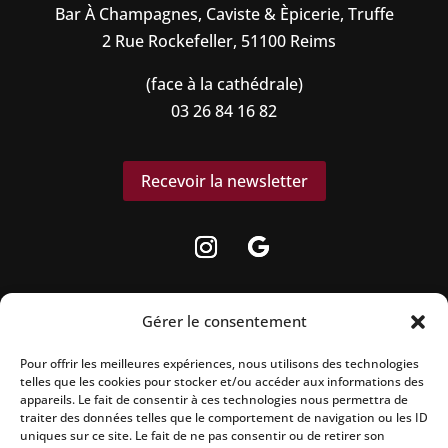
Bar À Champagnes, Caviste & Èpicerie, Truffe
2 Rue Rockefeller, 51100 Reims
(face à la cathédrale)
03 26 84 16 82
Recevoir la newsletter
Gérer le consentement
Pour offrir les meilleures expériences, nous utilisons des technologies
La vente d’alcool est strictement interdite
telles que les cookies pour stocker et/ou accéder aux informations des
aux mineurs.
appareils. Le fait de consentir à ces technologies nous permettra de
traiter des données telles que le comportement de navigation ou les ID
uniques sur ce site. Le fait de ne pas consentir ou de retirer son
L’abus d’alcool est dangereux pour la