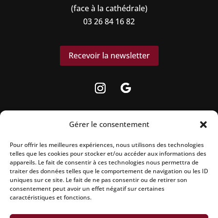
(face à la cathédrale)
03 26 84 16 82
Recevoir la newsletter
Gérer le consentement
Pour offrir les meilleures expériences, nous utilisons des technologies
La vente d’alcool est strictement interdite
telles que les cookies pour stocker et/ou accéder aux informations des
aux mineurs.
appareils. Le fait de consentir à ces technologies nous permettra de
traiter des données telles que le comportement de navigation ou les ID
uniques sur ce site. Le fait de ne pas consentir ou de retirer son
L’abus d’alcool est dangereux pour la
consentement peut avoir un effet négatif sur certaines
santé, à consommer avec modération.
caractéristiques et fonctions.