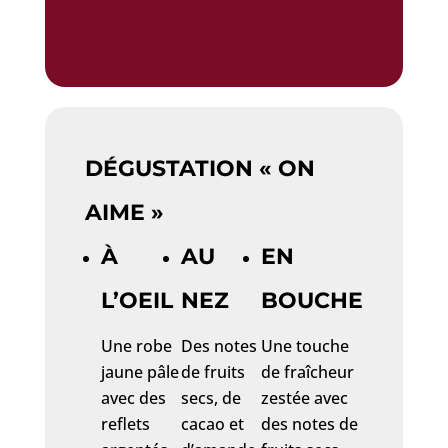
DÉGUSTATION « ON
AIME »
À
AU
EN
L’OEIL
NEZ
BOUCHE
Une robe
Des notes
Une touche
jaune pâle
de fruits
de fraîcheur
avec des
secs, de
zestée avec
reflets
cacao et
des notes de