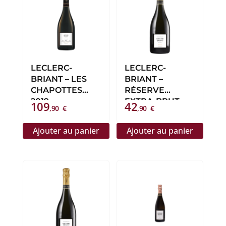
LECLERC-
LECLERC-
BRIANT – LES
BRIANT –
CHAPOTTES
RÉSERVE
2019
EXTRA-BRUT
109
42
,90
€
,90
€
Ajouter au panier
Ajouter au panier