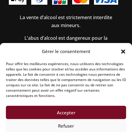
La vente d’alcool est strictement interdite
aux mineurs.
L’abus d’alcool est dangereux pour la
santé, à consommer avec modération.
Gérer le consentement
Pour offrir les meilleures expériences, nous utilisons des technologies
telles que les cookies pour stocker et/ou accéder aux informations des
Mentions légales
|
Politique de confidentialité
|
appareils. Le fait de consentir à ces technologies nous permettra de
Conditions générales de vente
|
Politique de
traiter des données telles que le comportement de navigation ou les ID
uniques sur ce site. Le fait de ne pas consentir ou de retirer son
remboursement
|
Politique d’expedition
|
Site
consentement peut avoir un effet négatif sur certaines
réalisé par Aline CONSALVO
| Netcreative
caractéristiques et fonctions.
Accepter
achat champagne charles Heidsieck
Refuser
achat champagne avec coffret