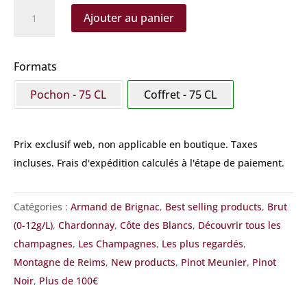
quantité
Ajouter au panier
de
Armand
de
Formats
Brignac
Pochon - 75 CL
Coffret - 75 CL
-
Brut
Gold
Prix exclusif web, non applicable en boutique.
Taxes
incluses. Frais d'expédition calculés à l'étape de paiement.
Catégories :
Armand de Brignac
,
Best selling products
,
Brut
(0-12g/L)
,
Chardonnay
,
Côte des Blancs
,
Découvrir tous les
champagnes
,
Les Champagnes
,
Les plus regardés
,
Montagne de Reims
,
New products
,
Pinot Meunier
,
Pinot
Noir
,
Plus de 100€