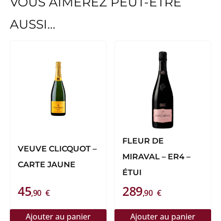
VOUS AIMEREZ PEUT-ÊTRE
AUSSI…
FLEUR DE
VEUVE CLICQUOT –
MIRAVAL – ER4 –
CARTE JAUNE
ÉTUI
45
289
,90
€
,90
€
Ajouter au panier
Ajouter au panier