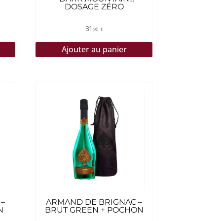
DOSAGE ZÉRO
31
,90
€
Ajouter au panier
 –
ARMAND DE BRIGNAC –
N
BRUT GREEN + POCHON