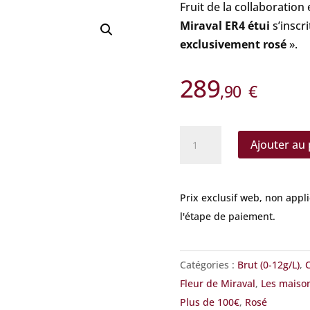
Fruit de la collaboration
Miraval ER4 étui
s’inscr
exclusivement rosé
».
289
,90
€
quantité
Ajouter au 
de
Fleur
de
Prix exclusif web, non appl
Miraval
l'étape de paiement.
-
ER4
-
Catégories :
Brut (0-12g/L)
,
étui
Fleur de Miraval
,
Les maiso
Plus de 100€
,
Rosé