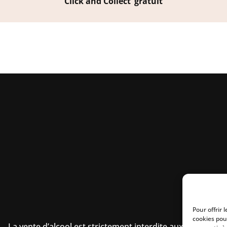
Click and Collect’ gratuit
Pour offrir 
cookies pou
La vente d’alcool est strictement interdite aux mineurs.