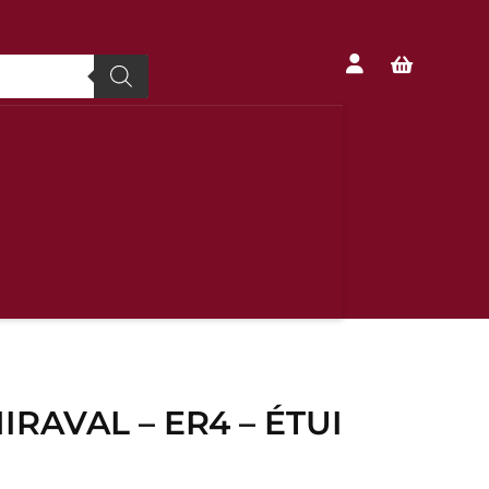


IRAVAL – ER4 – ÉTUI