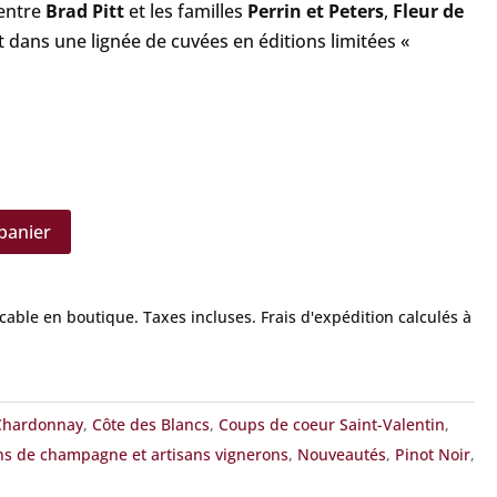
 entre
Brad Pitt
et les familles
Perrin et Peters
,
Fleur de
it dans une lignée de cuvées en éditions limitées «
panier
icable en boutique.
Taxes incluses. Frais d'expédition calculés à
Chardonnay
,
Côte des Blancs
,
Coups de coeur Saint-Valentin
,
ns de champagne et artisans vignerons
,
Nouveautés
,
Pinot Noir
,