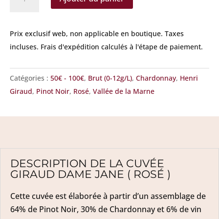
de
Giraud
-
Prix exclusif web, non applicable en boutique.
Taxes
Dame
incluses. Frais d'expédition calculés à l'étape de paiement.
Jane
(
Catégories :
50€ - 100€
,
Brut (0-12g/L)
,
Chardonnay
,
Henri
Rosé
Giraud
,
Pinot Noir
,
Rosé
,
Vallée de la Marne
)
DESCRIPTION DE LA CUVÉE
GIRAUD DAME JANE ( ROSÉ )
Cette cuvée est élaborée à partir d’un assemblage de
64% de Pinot Noir, 30% de Chardonnay et 6% de vin