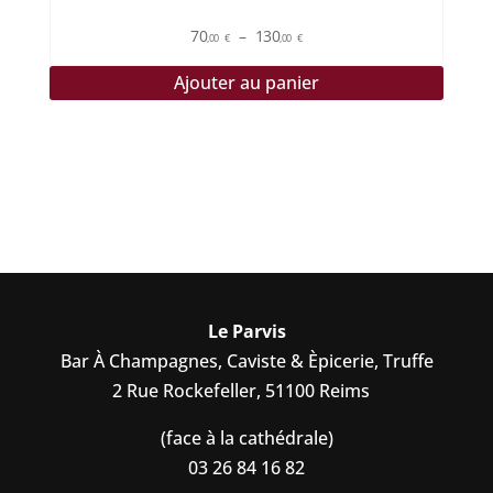
Plage
70
–
130
,00
€
,00
€
de
Ajouter au panier
prix :
70,00 €
à
130,00 €
Le Parvis
Bar À Champagnes, Caviste & Èpicerie, Truffe
2 Rue Rockefeller, 51100 Reims
(face à la cathédrale)
03 26 84 16 82