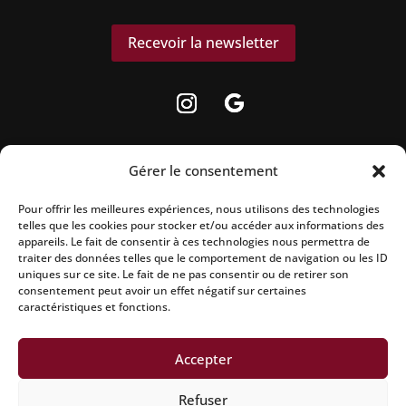
Recevoir la newsletter
Gérer le consentement
Pour offrir les meilleures expériences, nous utilisons des technologies
La vente d’alcool est strictement interdite
telles que les cookies pour stocker et/ou accéder aux informations des
aux mineurs.
appareils. Le fait de consentir à ces technologies nous permettra de
traiter des données telles que le comportement de navigation ou les ID
uniques sur ce site. Le fait de ne pas consentir ou de retirer son
L’abus d’alcool est dangereux pour la
consentement peut avoir un effet négatif sur certaines
santé, à consommer avec modération.
caractéristiques et fonctions.
Accepter
Mentions légales
|
Politique de confidentialité
|
Refuser