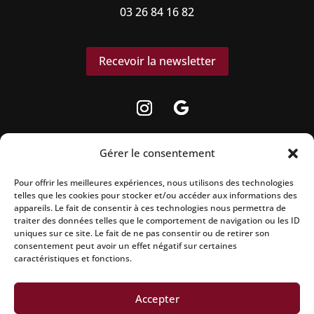
03 26 84 16 82
Recevoir la newsletter
Gérer le consentement
Pour offrir les meilleures expériences, nous utilisons des technologies
La vente d’alcool est strictement interdite aux
telles que les cookies pour stocker et/ou accéder aux informations des
appareils. Le fait de consentir à ces technologies nous permettra de
mineurs.
traiter des données telles que le comportement de navigation ou les ID
uniques sur ce site. Le fait de ne pas consentir ou de retirer son
L’abus d’alcool est dangereux pour la santé, à
consentement peut avoir un effet négatif sur certaines
caractéristiques et fonctions.
consommer avec modération.
Accepter