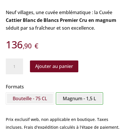
Neuf villages, une cuvée emblématique : la Cuvée
Cattier Blanc de Blancs Premier Cru en magnum
séduit par sa fraîcheur et son excellence.
136
,90
€
quantité
Ajouter au panier
de
Cattier -
Blanc
Formats
de
Bouteille - 75 CL
Magnum - 1,5 L
Blancs
Magnum
Prix exclusif web, non applicable en boutique.
Taxes
incluses. Frais d'expédition calculés à l'étape de paiement.