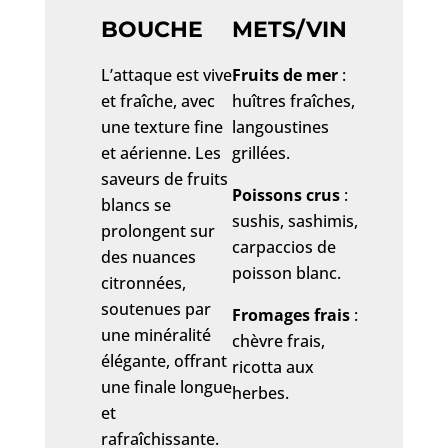
BOUCHE
METS/VIN
L’attaque est vive
Fruits de mer
:
et fraîche, avec
huîtres fraîches,
une texture fine
langoustines
et aérienne. Les
grillées.
saveurs de fruits
Poissons crus
:
blancs se
sushis, sashimis,
prolongent sur
carpaccios de
des nuances
poisson blanc.
citronnées,
soutenues par
Fromages frais
:
une minéralité
chèvre frais,
élégante, offrant
ricotta aux
une finale longue
herbes.
et
rafraîchissante.