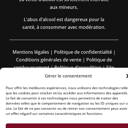
aux mineurs.
L’abus d’alcool est dangereux pour la
santé, à consommer avec modération.
Mentions légales
|
Politique de confidentialité
|
Conditions générales de vente
|
Politique de
remboursement
|
Politique d’expedition
|
Site
réalisé par Aline CONSALVO
| Netcreative
Gérer le consentement
Pour offrir les meilleures expériences, nous utilisons des technologies telle
que les cookies pour stocker et/ou accéder aux informations des appareils.
Le fait de consentir à ces technologies nous permettra de traiter des
données telles que le comportement de navigation ou les ID uniques sur c
site. Le fait de ne pas consentir ou de retirer son consentement peut avoir
un effet négatif sur certaines caractéristiques et fonctions.