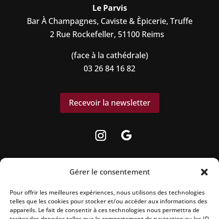
Le Parvis
Bar À Champagnes, Caviste & Èpicerie, Truffe
2 Rue Rockefeller, 51100 Reims
(face à la cathédrale)
03 26 84 16 82
Recevoir la newsletter
Gérer le consentement
Pour offrir les meilleures expériences, nous utilisons des technologies
La vente d’alcool est strictement interdite
telles que les cookies pour stocker et/ou accéder aux informations des
aux mineurs.
appareils. Le fait de consentir à ces technologies nous permettra de
traiter des données telles que le comportement de navigation ou les ID