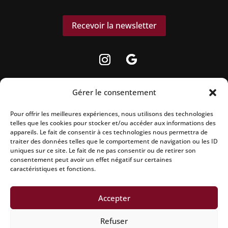
Recevoir la newsletter
Gérer le consentement
Pour offrir les meilleures expériences, nous utilisons des technologies
La vente d’alcool est strictement interdite aux
telles que les cookies pour stocker et/ou accéder aux informations des
appareils. Le fait de consentir à ces technologies nous permettra de
mineurs.
traiter des données telles que le comportement de navigation ou les ID
uniques sur ce site. Le fait de ne pas consentir ou de retirer son
L’abus d’alcool est dangereux pour la santé, à
consentement peut avoir un effet négatif sur certaines
caractéristiques et fonctions.
consommer avec modération.
Accepter
Mentions légales
|
Politique de confidentialité
|
Conditions
Refuser