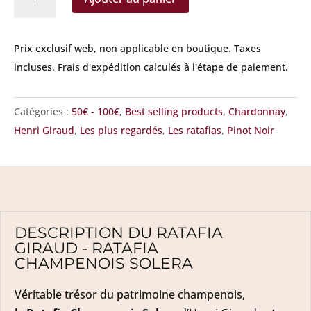
de
Giraud
-
Prix exclusif web, non applicable en boutique.
Taxes
Ratafia
incluses. Frais d'expédition calculés à l'étape de paiement.
Champenois
Solera
Catégories :
50€ - 100€
,
Best selling products
,
Chardonnay
,
Henri Giraud
,
Les plus regardés
,
Les ratafias
,
Pinot Noir
DESCRIPTION DU RATAFIA
GIRAUD - RATAFIA
CHAMPENOIS SOLERA
Véritable trésor du patrimoine champenois,