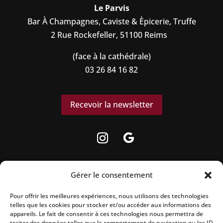
Le Parvis
Bar À Champagnes, Caviste & Èpicerie, Truffe
2 Rue Rockefeller, 51100 Reims
(face à la cathédrale)
03 26 84 16 82
Recevoir la newsletter
Gérer le consentement
Pour offrir les meilleures expériences, nous utilisons des technologies
La vente d’alcool est strictement interdite
telles que les cookies pour stocker et/ou accéder aux informations des
aux mineurs.
appareils. Le fait de consentir à ces technologies nous permettra de
traiter des données telles que le comportement de navigation ou les ID