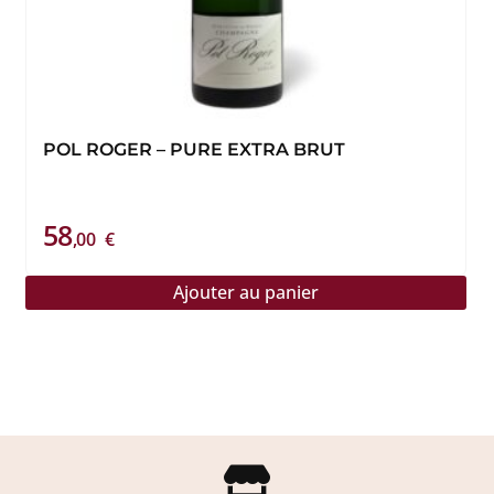
sur
la
page
du
produit
POL ROGER – PURE EXTRA BRUT
58
,00
€
Ajouter au panier
