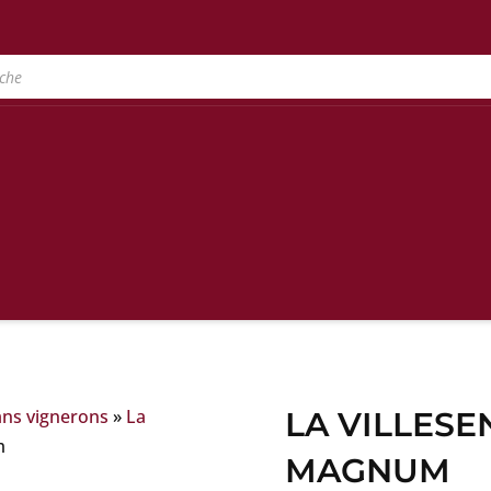
ans vignerons
»
La
LA VILLESEN
m
MAGNUM