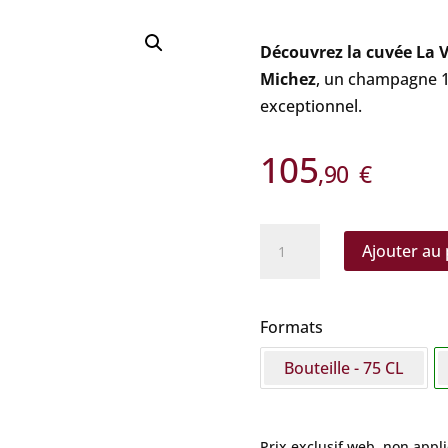
Découvrez la cuvée La 
Michez
, un champagne 10
exceptionnel.
105
,90
€
quantité
Ajouter au 
de
La
Villesenière
Formats
-
Bouteille - 75 CL
Les
Cuteries
2017
Prix exclusif web, non appl