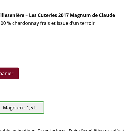
Villesenière – Les Cuteries 2017 Magnum de Claude
0 % chardonnay frais et issue d’un terroir
panier
Magnum - 1,5 L
icable en boutique.
Taxes incluses. Frais d'expédition calculés à