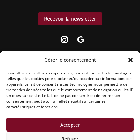
Recevoir la newsletter
Gérer le consentement
Pour offrir les meilleures expériences, nous utilisons des technologies
La vente d’alcool est strictement interdite aux
telles que les cookies pour stocker et/ou accéder aux informations des
appareils. Le fait de consentir à ces technologies nous permettra de
mineurs.
traiter des données telles que le comportement de navigation ou les ID
uniques sur ce site. Le fait de ne pas consentir ou de retirer son
L’abus d’alcool est dangereux pour la santé, à
consentement peut avoir un effet négatif sur certaines
caractéristiques et fonctions.
consommer avec modération.
Accepter
Mentions légales
|
Politique de confidentialité
|
Conditions
Refuser