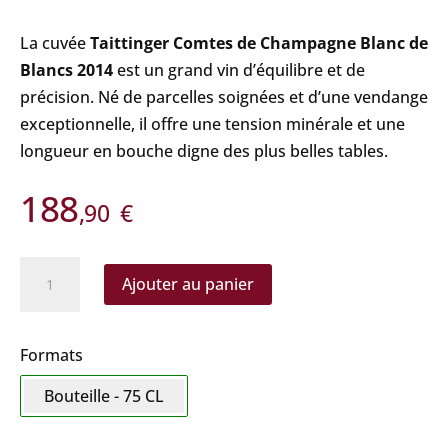
La cuvée
Taittinger Comtes de Champagne Blanc de
Blancs 2014
est un grand vin d’équilibre et de
précision. Né de parcelles soignées et d’une vendange
exceptionnelle, il offre une tension minérale et une
longueur en bouche digne des plus belles tables.
188
,90
€
quantité
Ajouter au panier
de
Taittinger
-
Formats
Comtes
Bouteille - 75 CL
Blanc
de