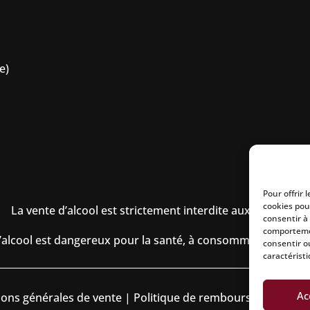
e)
Pour offrir 
cookies pou
La vente d’alcool est strictement interdite aux mineurs.
consentir à
comportemen
’alcool est dangereux pour la santé, à consommer avec mo
consentir o
caractéristi
Ac
ions générales de vente
|
Politique de remboursement
|
Pol