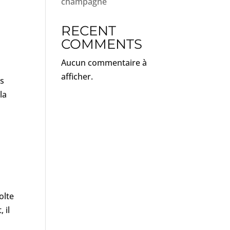
champagne
RECENT
COMMENTS
Aucun commentaire à
afficher.
us
la
olte
 il