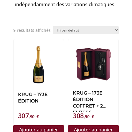
indépendamment des variations climatiques.
9 résultats affichés
KRUG – 173E
KRUG – 173E
ÉDITION
ÉDITION
COFFRET + 2
FLÛTES
307
308
,90
€
,90
€
Ajouter au panier
Ajouter au panier