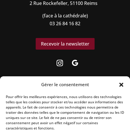
2 Rue Rockefeller, 51100 Reims
(face à la cathédrale)
03 26 84 16 82
Recevoir la newsletter
Gérer le consentement
Pour offrir les meilleures expériences, nous utilisons des technologies
La vente d’alcool est strictement interdite
telles que les cookies pour stocker et/ou accéder aux informations des
aux mineurs.
appareils. Le fait de consentir à ces technologies nous permettra de
traiter des données telles que le comportement de navigation ou les ID
uniques sur ce site. Le fait de ne pas consentir ou de retirer son
L’abus d’alcool est dangereux pour la
consentement peut avoir un effet négatif sur certaines
santé, à consommer avec modération.
caractéristiques et fonctions.