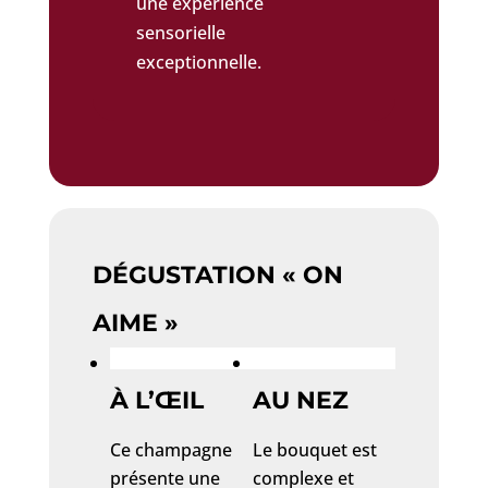
une expérience
sensorielle
exceptionnelle.
DÉGUSTATION « ON
AIME »
À L’ŒIL
AU NEZ
Ce champagne
Le bouquet est
présente une
complexe et