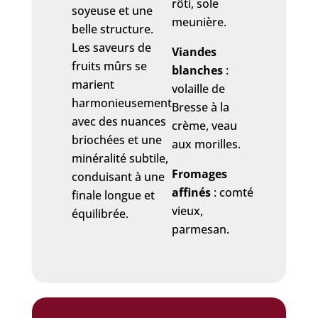
rôti, sole
soyeuse et une
meunière.
belle structure.
Les saveurs de
Viandes
fruits mûrs se
blanches
:
marient
volaille de
harmonieusement
Bresse à la
avec des nuances
crème, veau
briochées et une
aux morilles.
minéralité subtile,
Fromages
conduisant à une
affinés
: comté
finale longue et
vieux,
équilibrée.
parmesan.