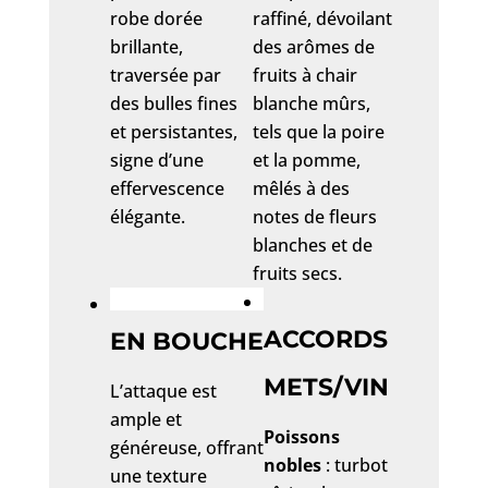
robe dorée
raffiné, dévoilant
brillante,
des arômes de
traversée par
fruits à chair
des bulles fines
blanche mûrs,
et persistantes,
tels que la poire
signe d’une
et la pomme,
effervescence
mêlés à des
élégante.
notes de fleurs
blanches et de
fruits secs.
ACCORDS
EN BOUCHE
METS/VIN
L’attaque est
ample et
Poissons
généreuse, offrant
nobles
: turbot
une texture