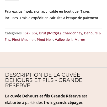
Dehours
et
Prix exclusif web, non applicable en boutique.
Taxes
Fils -
incluses. Frais d'expédition calculés à l'étape de paiement.
Grande
Réserve
Catégories :
0€ - 50€
,
Brut (0-12g/L)
,
Chardonnay
,
Dehours &
Fils
,
Pinot Meunier
,
Pinot Noir
,
Vallée de la Marne
DESCRIPTION DE LA CUVÉE
DEHOURS ET FILS - GRANDE
RÉSERVE
La
cuvée Dehours et fils Grande Réserve
est
élaborée à partir des
trois grands cépages