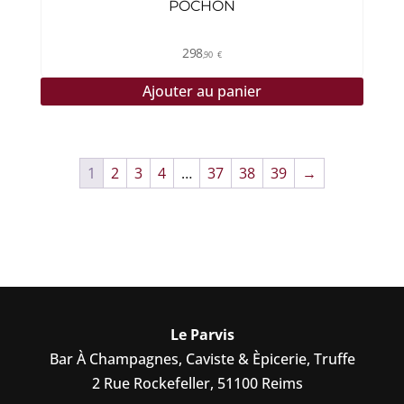
POCHON
298
,90
€
Ajouter au panier
1
2
3
4
…
37
38
39
→
Le Parvis
Bar À Champagnes, Caviste & Èpicerie, Truffe
2 Rue Rockefeller, 51100 Reims