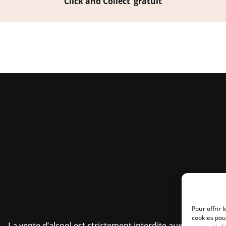
Click and Collect’ gratuit
Pour offrir 
cookies pou
La vente d’alcool est strictement interdite aux mineurs.