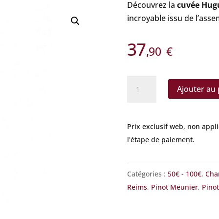
Découvrez la
cuvée Hug
incroyable issu de l’ass
37
,90
€
quantité
Ajouter au 
de
Hugues
Godmé
Prix exclusif web, non appl
-
l'étape de paiement.
La
Réserve
Catégories :
50€ - 100€
,
Cha
Reims
,
Pinot Meunier
,
Pinot