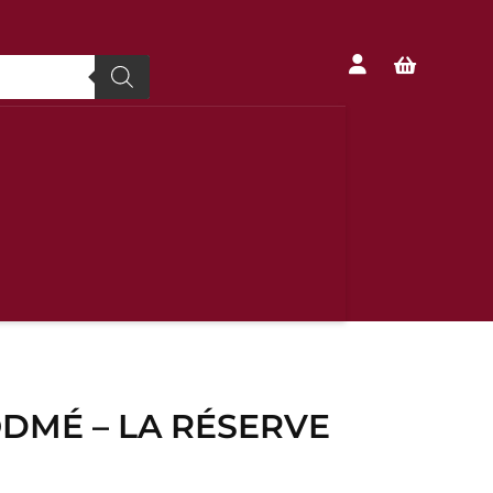


DMÉ – LA RÉSERVE