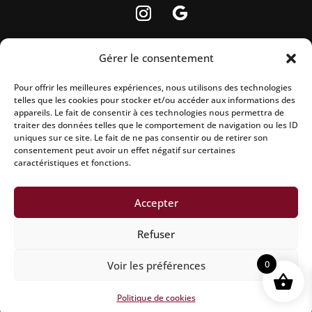
Gérer le consentement
Pour offrir les meilleures expériences, nous utilisons des technologies
La vente d’alcool est strictement interdite aux
telles que les cookies pour stocker et/ou accéder aux informations des
appareils. Le fait de consentir à ces technologies nous permettra de
mineurs.
traiter des données telles que le comportement de navigation ou les ID
uniques sur ce site. Le fait de ne pas consentir ou de retirer son
L’abus d’alcool est dangereux pour la santé, à
consentement peut avoir un effet négatif sur certaines
caractéristiques et fonctions.
consommer avec modération.
Accepter
Mentions légales
|
Politique de confidentialité
|
Conditions
Refuser
générales de vente
|
Politique de remboursement
|
0
Voir les préférences
Politique d’expedition
|
Site réalisé par Aline CONSALVO
|
Netcreative
Politique de cookies