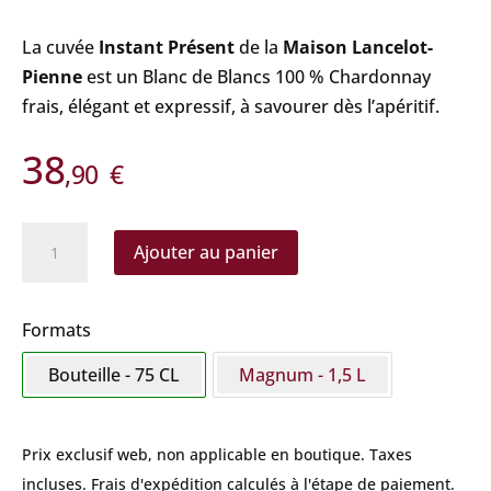
La cuvée
Instant Présent
de la
Maison Lancelot-
Pienne
est un Blanc de Blancs 100 % Chardonnay
frais, élégant et expressif, à savourer dès l’apéritif.
38
,90
€
quantité
Ajouter au panier
de
Lancelot-
Pienne
Formats
-
Bouteille - 75 CL
Magnum - 1,5 L
Instant
Présent
Prix exclusif web, non applicable en boutique.
Taxes
incluses. Frais d'expédition calculés à l'étape de paiement.