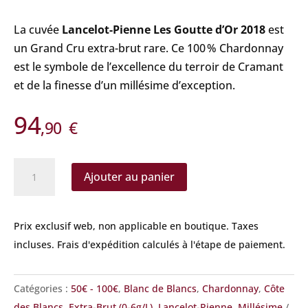
La cuvée
Lancelot-Pienne Les Goutte d’Or 2018
est
un Grand Cru extra-brut rare. Ce 100 % Chardonnay
est le symbole de l’excellence du terroir de Cramant
et de la finesse d’un millésime d’exception.
94
,90
€
quantité
Ajouter au panier
de
Lancelot-
Pienne
Prix exclusif web, non applicable en boutique.
Taxes
-
incluses. Frais d'expédition calculés à l'étape de paiement.
Les
Gouttes
Catégories :
50€ - 100€
,
Blanc de Blancs
,
Chardonnay
,
Côte
d'Or
des Blancs
,
Extra-Brut (0-6g/L)
,
Lancelot-Pienne
,
Millésime