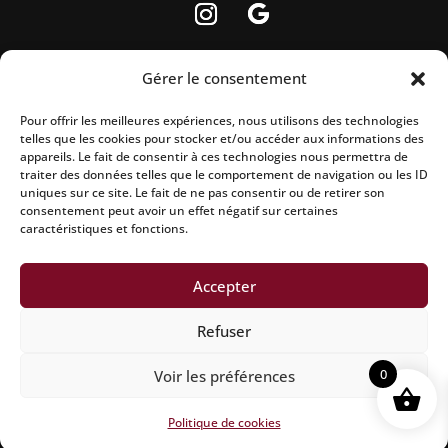
Gérer le consentement
Pour offrir les meilleures expériences, nous utilisons des technologies
La vente d’alcool est strictement interdite aux
telles que les cookies pour stocker et/ou accéder aux informations des
appareils. Le fait de consentir à ces technologies nous permettra de
mineurs.
traiter des données telles que le comportement de navigation ou les ID
uniques sur ce site. Le fait de ne pas consentir ou de retirer son
L’abus d’alcool est dangereux pour la santé, à
consentement peut avoir un effet négatif sur certaines
caractéristiques et fonctions.
consommer avec modération.
Accepter
Mentions légales
|
Politique de confidentialité
|
Conditions
Refuser
générales de vente
|
Politique de remboursement
|
0
Voir les préférences
Politique d’expedition
|
Site réalisé par Aline CONSALVO
|
Netcreative
Politique de cookies