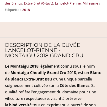
des Blancs
,
Extra-Brut (0-6g/L)
,
Lancelot-Pienne
,
Millésime
Cru
Étiquette :
2018
DESCRIPTION DE LA CUVÉE
LANCELOT-PIENNE -
MONTAIGU 2018 GRAND CRU
Le Montaigu 2018
, également connu sous le nom
de
Montaigu Chouilly Grand Cru 2018
, est un
Blanc
de Blancs Extra-Brut
issu d’une unique parcelle
soigneusement cultivée sur la
Côte des Blancs
. Sa
qualité reflète l’engagement du domaine pour une
viticulture respectueuse, visant à préserver
la
biodiversité
tout en exprimant la pureté de son