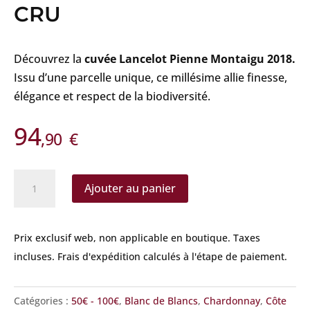
CRU
Découvrez la
cuvée Lancelot Pienne Montaigu 2018.
Issu d’une parcelle unique, ce millésime allie finesse,
élégance et respect de la biodiversité.
94
,90
€
quantité
Ajouter au panier
de
Lancelot-
Pienne
Prix exclusif web, non applicable en boutique.
Taxes
-
incluses. Frais d'expédition calculés à l'étape de paiement.
Montaigu
2018
Catégories :
50€ - 100€
,
Blanc de Blancs
,
Chardonnay
,
Côte
Grand