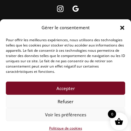
Gérer le consentement
Pour offrir les meilleures expériences, nous utilisons des technologies
telles que les cookies pour stocker et/ou accéder aux informations des
La vente d’alcool est strictement interdite aux
appareils. Le fait de consentir à ces technologies nous permettra de
mineurs.
traiter des données telles que le comportement de navigation ou les ID
uniques sur ce site. Le fait de ne pas consentir ou de retirer son
L’abus d’alcool est dangereux pour la santé, à
consentement peut avoir un effet négatif sur certaines
caractéristiques et fonctions.
consommer avec modération.
Accepter
Mentions légales
|
Politique de confidentialité
|
Conditions
Refuser
générales de vente
|
Politique de remboursement
|
0
Voir les préférences
Politique d’expedition
|
Site réalisé par Aline CONSALVO
|
Netcreative
Politique de cookies