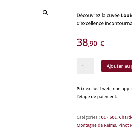
Découvrez la cuvée
Loui
d’excellence incontourna
38
,90
€
quantité
Ajouter au 
de
Louis
de
Prix exclusif web, non appl
Sacy
l'étape de paiement.
-
Sœur
et
Catégories :
0€ - 50€
,
Chard
Frère
Montagne de Reims
,
Pinot 