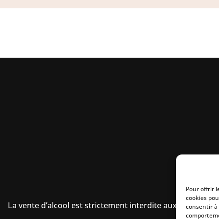
Pour offrir 
cookies pou
La vente d’alcool est strictement interdite aux mineurs.
consentir à
comportemen