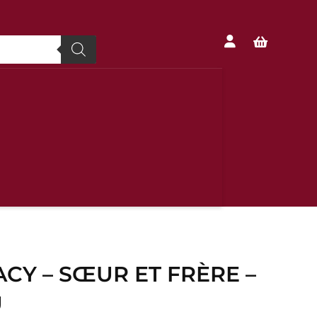


ACY – SŒUR ET FRÈRE –
U