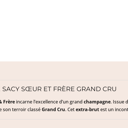
-
Grand
Cru
E SACY SŒUR ET FRÈRE GRAND CRU
& Frère
incarne l’excellence d’un grand
champagne
. Issue 
e son terroir classé
Grand Cru
. Cet
extra-brut
est un incont