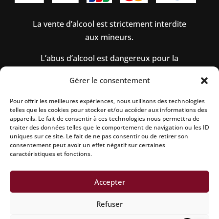
La vente d’alcool est strictement interdite
aux mineurs.
L’abus d’alcool est dangereux pour la
santé, à consommer avec modération.
Gérer le consentement
Pour offrir les meilleures expériences, nous utilisons des technologies
telles que les cookies pour stocker et/ou accéder aux informations des
Mentions légales
|
Politique de confidentialité
|
appareils. Le fait de consentir à ces technologies nous permettra de
Conditions générales de vente
|
Politique de
traiter des données telles que le comportement de navigation ou les ID
uniques sur ce site. Le fait de ne pas consentir ou de retirer son
remboursement
|
Politique d’expedition
|
Site
consentement peut avoir un effet négatif sur certaines
réalisé par Aline CONSALVO
| Netcreative
caractéristiques et fonctions.
Accepter
achat champagne baron dauvergnes bouzy
Refuser
experience gastronomique reims
achat champagne idée cadeau