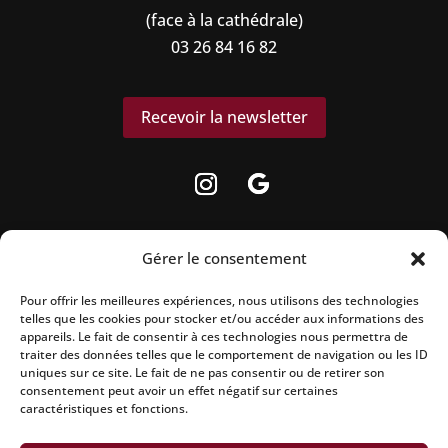
(face à la cathédrale)
03 26 84 16 82
Recevoir la newsletter
Gérer le consentement
Pour offrir les meilleures expériences, nous utilisons des technologies
La vente d’alcool est strictement interdite
telles que les cookies pour stocker et/ou accéder aux informations des
aux mineurs.
appareils. Le fait de consentir à ces technologies nous permettra de
traiter des données telles que le comportement de navigation ou les ID
uniques sur ce site. Le fait de ne pas consentir ou de retirer son
L’abus d’alcool est dangereux pour la
consentement peut avoir un effet négatif sur certaines
santé, à consommer avec modération.
caractéristiques et fonctions.