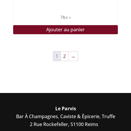
78
,90
€
Ajouter au panier
1
2
→
Le Parvis
Bar À Champagnes, Caviste & Èpicerie, Truffe
2 Rue Rockefeller, 51100 Reims