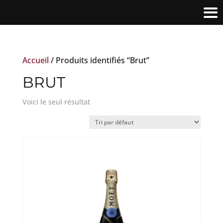
Accueil
/ Produits identifiés “Brut”
BRUT
Voici le seul résultat
Ce
produit
a
plusieurs
variations.
Les