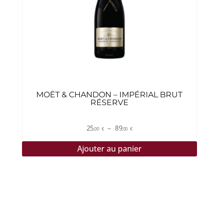
options
peuvent
être
choisies
sur
la
page
du
MOËT & CHANDON – IMPÉRIAL BRUT
RÉSERVE
produit
Plage
25
–
89
,00
€
,00
€
de
Ajouter au panier
prix :
25,00 €
à
89,00 €