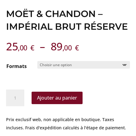
MOËT & CHANDON –
IMPÉRIAL BRUT RÉSERVE
Plage
25
–
89
,00
€
,00
€
de
prix :
Formats
25,00 €
à
89,00 €
quantité
Ajouter au panier
de
Moët
&
Prix exclusif web, non applicable en boutique.
Taxes
Chandon
incluses. Frais d'expédition calculés à l'étape de paiement.
-