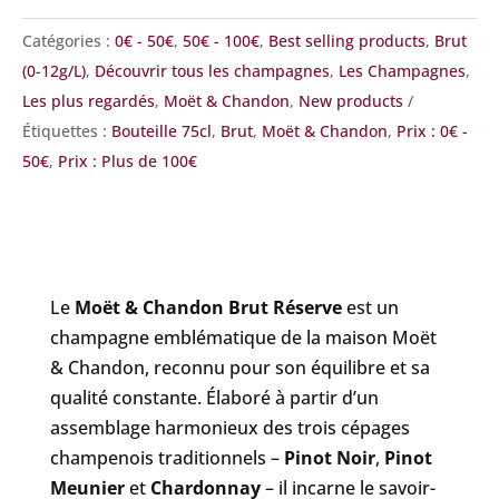
Impérial
Catégories :
0€ - 50€
,
50€ - 100€
,
Best selling products
,
Brut
Brut
(0-12g/L)
,
Découvrir tous les champagnes
,
Les Champagnes
,
Réserve
Les plus regardés
,
Moët & Chandon
,
New products
Étiquettes :
Bouteille 75cl
,
Brut
,
Moët & Chandon
,
Prix : 0€ -
50€
,
Prix : Plus de 100€
Le
Moët & Chandon Brut Réserve
est un
champagne emblématique de la maison Moët
& Chandon, reconnu pour son équilibre et sa
qualité constante. Élaboré à partir d’un
assemblage harmonieux des trois cépages
champenois traditionnels –
Pinot Noir
,
Pinot
Meunier
et
Chardonnay
– il incarne le savoir-