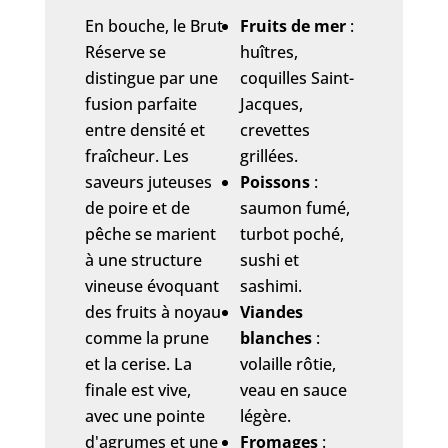
En bouche, le Brut
Fruits de mer
:
Réserve se
huîtres,
distingue par une
coquilles Saint-
fusion parfaite
Jacques,
entre densité et
crevettes
fraîcheur. Les
grillées.
saveurs juteuses
Poissons
:
de poire et de
saumon fumé,
pêche se marient
turbot poché,
à une structure
sushi et
vineuse évoquant
sashimi.
des fruits à noyau
Viandes
comme la prune
blanches
:
et la cerise. La
volaille rôtie,
finale est vive,
veau en sauce
avec une pointe
légère.
d'agrumes et une
Fromages
: