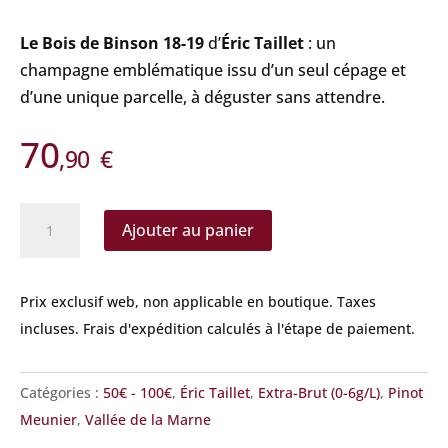
Le Bois de Binson 18-19
d’
Éric Taillet
: un
champagne emblématique issu d’un seul cépage et
d’une unique parcelle, à déguster sans attendre.
70
,90
€
quantité
Ajouter au panier
de
Éric
Taillet
Prix exclusif web, non applicable en boutique.
Taxes
-
incluses. Frais d'expédition calculés à l'étape de paiement.
Le
Bois
Catégories :
50€ - 100€
,
Éric Taillet
,
Extra-Brut (0-6g/L)
,
Pinot
de
Meunier
,
Vallée de la Marne
Binson