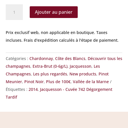
quantité
Ajouter au panier
de
Jacquesson
-
Prix exclusif web, non applicable en boutique.
Taxes
Cuvée
incluses. Frais d'expédition calculés à l'étape de paiement.
742
Dégorgement
Catégories :
Chardonnay
,
Côte des Blancs
,
Découvrir tous les
Tardif
champagnes
,
Extra-Brut (0-6g/L)
,
Jacquesson
,
Les
Champagnes
,
Les plus regardés
,
New products
,
Pinot
Meunier
,
Pinot Noir
,
Plus de 100€
,
Vallée de la Marne
Étiquettes :
2014
,
Jacquesson - Cuvée 742 Dégorgement
Tardif