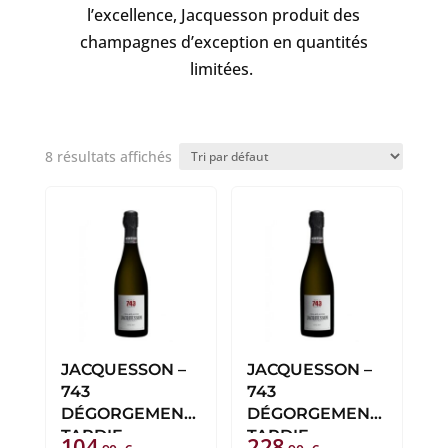
l’excellence, Jacquesson produit des
champagnes d’exception en quantités
limitées.
8 résultats affichés
JACQUESSON –
JACQUESSON –
743
743
DÉGORGEMENT
DÉGORGEMENT
TARDIF
TARDIF
104
228