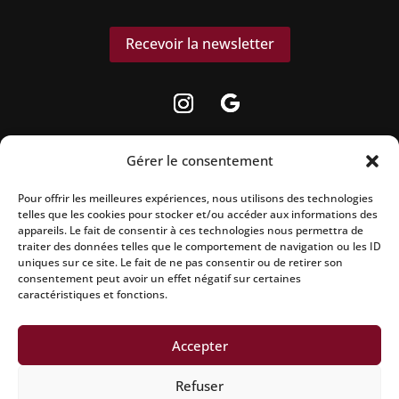
Recevoir la newsletter
Gérer le consentement
Pour offrir les meilleures expériences, nous utilisons des technologies
telles que les cookies pour stocker et/ou accéder aux informations des
La vente d’alcool est strictement interdite aux
appareils. Le fait de consentir à ces technologies nous permettra de
mineurs.
traiter des données telles que le comportement de navigation ou les ID
uniques sur ce site. Le fait de ne pas consentir ou de retirer son
L’abus d’alcool est dangereux pour la santé, à
consentement peut avoir un effet négatif sur certaines
caractéristiques et fonctions.
consommer avec modération.
Accepter
Mentions légales
|
Politique de confidentialité
|
Conditions
Refuser