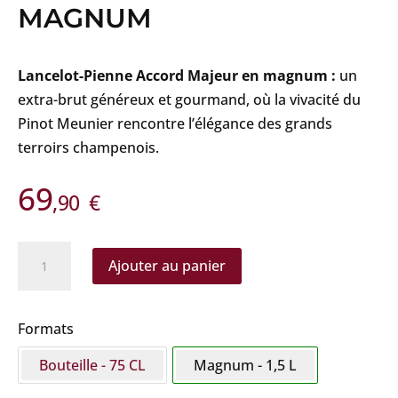
MAGNUM
Lancelot-Pienne Accord Majeur en magnum :
un
extra-brut généreux et gourmand, où la vivacité du
Pinot Meunier rencontre l’élégance des grands
terroirs champenois.
69
,90
€
quantité
Ajouter au panier
de
Lancelot-
Pienne
Formats
-
Bouteille - 75 CL
Magnum - 1,5 L
Accord
Majeur