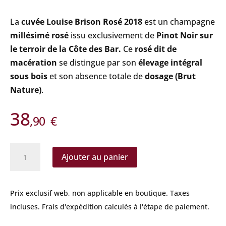
La
cuvée Louise Brison Rosé 2018
est un champagne
millésimé rosé
i
ssu exclusivement de
Pinot Noir
sur
le terroir de la Côte des Bar.
Ce
rosé dit de
macération
se distingue par son
élevage intégral
sous bois
et son absence totale de
dosage (Brut
Nature)
.
38
,90
€
quantité
Ajouter au panier
de
Louise
Brison
Prix exclusif web, non applicable en boutique.
Taxes
-
incluses. Frais d'expédition calculés à l'étape de paiement.
Rosé