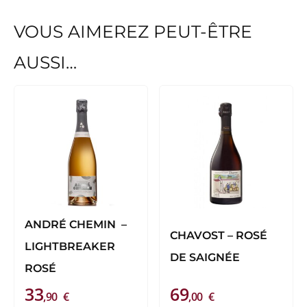
VOUS AIMEREZ PEUT-ÊTRE
AUSSI…
Ce
produit
a
plusieurs
variations.
Les
options
peuvent
ANDRÉ CHEMIN –
CHAVOST – ROSÉ
être
LIGHTBREAKER
DE SAIGNÉE
choisies
ROSÉ
sur
33
69
,90
€
,00
€
la