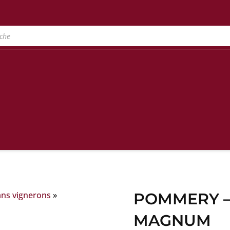
ans vignerons
»
POMMERY –
MAGNUM