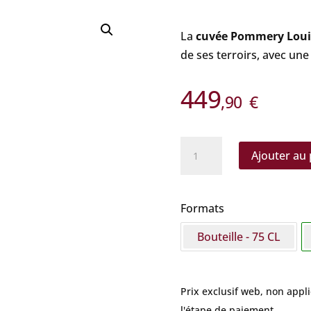
La
cuvée Pommery Louis
de ses terroirs, avec un
449
,90
€
quantité
Ajouter au 
de
Pommery
-
Formats
Louise
Bouteille - 75 CL
Parcelles
2006
Magnum
Prix exclusif web, non appl
l'étape de paiement.