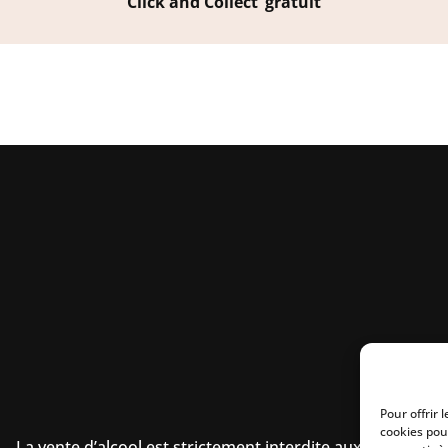
Click and Collect’ gratuit
Pour offrir 
cookies pou
La vente d’alcool est strictement interdite aux mineurs.