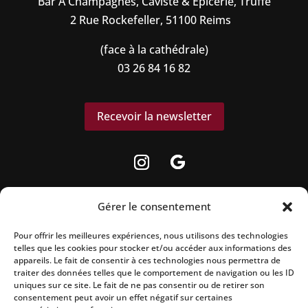
Bar À Champagnes, Caviste & Èpicerie, Truffe
2 Rue Rockefeller, 51100 Reims
(face à la cathédrale)
03 26 84 16 82
Recevoir la newsletter
Gérer le consentement
Pour offrir les meilleures expériences, nous utilisons des technologies
La vente d’alcool est strictement interdite aux
telles que les cookies pour stocker et/ou accéder aux informations des
appareils. Le fait de consentir à ces technologies nous permettra de
mineurs.
traiter des données telles que le comportement de navigation ou les ID
uniques sur ce site. Le fait de ne pas consentir ou de retirer son
L’abus d’alcool est dangereux pour la santé, à
consentement peut avoir un effet négatif sur certaines