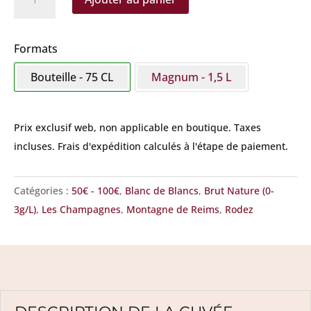
de
Rodez
-
Formats
Blanc
Bouteille - 75 CL
Magnum - 1,5 L
de
Blancs
Prix exclusif web, non applicable en boutique.
Taxes
incluses. Frais d'expédition calculés à l'étape de paiement.
Catégories :
50€ - 100€
,
Blanc de Blancs
,
Brut Nature (0-
3g/L)
,
Les Champagnes
,
Montagne de Reims
,
Rodez