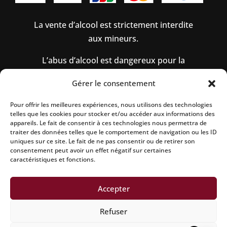
La vente d’alcool est strictement interdite
aux mineurs.
L’abus d’alcool est dangereux pour la
santé, à consommer avec modération.
Gérer le consentement
Pour offrir les meilleures expériences, nous utilisons des technologies
telles que les cookies pour stocker et/ou accéder aux informations des
Mentions légales
|
Politique de confidentialité
|
appareils. Le fait de consentir à ces technologies nous permettra de
Conditions générales de vente
|
Politique de
traiter des données telles que le comportement de navigation ou les ID
uniques sur ce site. Le fait de ne pas consentir ou de retirer son
remboursement
|
Politique d’expedition
|
Site
consentement peut avoir un effet négatif sur certaines
réalisé par Aline CONSALVO
| Netcreative
caractéristiques et fonctions.
Accepter
achat champagne baron dauvergnes bouzy
Refuser
experience gastronomique reims
achat champagne idée cadeau