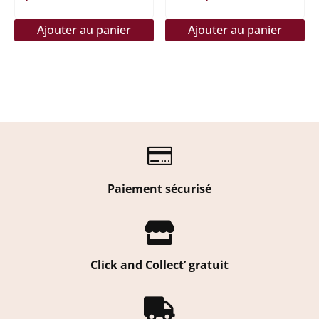
page
de
du
Ajouter au panier
Ajouter au panier
produit
prix :
70,00 €
à
130,00 €

Paiement sécurisé

Click and Collect’ gratuit
