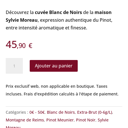
Découvrez la
cuvée Blanc de Noirs
de la
maison
Sylvie Moreau
, expression authentique du Pinot,
entre intensité aromatique et finesse.
45
,90
€
quantité
Ajouter au panier
de
Sylvie
Moreau
Prix exclusif web, non applicable en boutique.
Taxes
–
incluses. Frais d'expédition calculés à l'étape de paiement.
Blanc
de
Catégories :
0€ - 50€
,
Blanc de Noirs
,
Extra-Brut (0-6g/L)
,
Noirs
Montagne de Reims
,
Pinot Meunier
,
Pinot Noir
,
Sylvie
Moreau