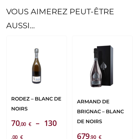
VOUS AIMEREZ PEUT-ÊTRE
AUSSI…
Ce
produit
a
plusieurs
variations.
Les
options
peuvent
RODEZ – BLANC DE
ARMAND DE
être
NOIRS
BRIGNAC – BLANC
choisies
70
–
130
DE NOIRS
sur
,00
€
la
Plage
679
,00
€
,90
€