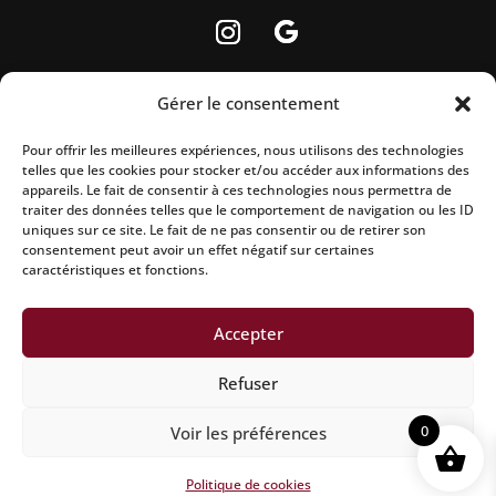
Gérer le consentement
Pour offrir les meilleures expériences, nous utilisons des technologies
telles que les cookies pour stocker et/ou accéder aux informations des
La vente d’alcool est strictement interdite aux
appareils. Le fait de consentir à ces technologies nous permettra de
mineurs.
traiter des données telles que le comportement de navigation ou les ID
uniques sur ce site. Le fait de ne pas consentir ou de retirer son
L’abus d’alcool est dangereux pour la santé, à
consentement peut avoir un effet négatif sur certaines
caractéristiques et fonctions.
consommer avec modération.
Accepter
Mentions légales
|
Politique de confidentialité
|
Conditions
Refuser
générales de vente
|
Politique de remboursement
|
0
Voir les préférences
Politique d’expedition
|
Site réalisé par Aline CONSALVO
|
Netcreative
Politique de cookies