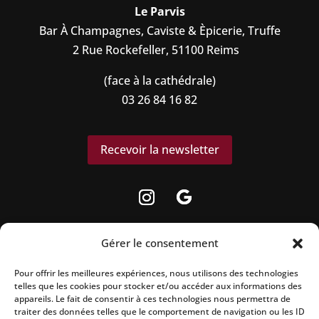
Le Parvis
Bar À Champagnes, Caviste & Èpicerie, Truffe
2 Rue Rockefeller, 51100 Reims
(face à la cathédrale)
03 26 84 16 82
Recevoir la newsletter
Gérer le consentement
Pour offrir les meilleures expériences, nous utilisons des technologies
telles que les cookies pour stocker et/ou accéder aux informations des
La vente d’alcool est strictement interdite aux
appareils. Le fait de consentir à ces technologies nous permettra de
mineurs.
traiter des données telles que le comportement de navigation ou les ID