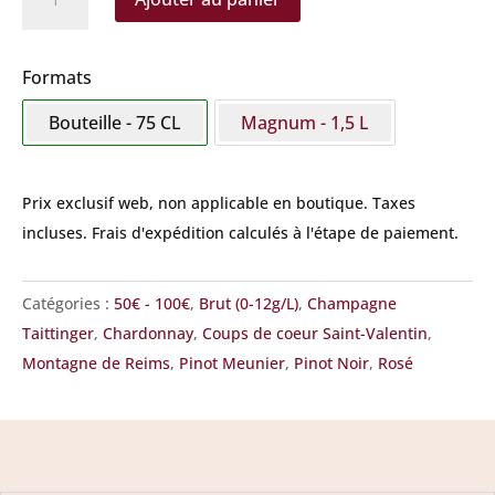
de
Taittinger
-
Formats
Prestige
Bouteille - 75 CL
Magnum - 1,5 L
Rosé
Prix exclusif web, non applicable en boutique.
Taxes
incluses. Frais d'expédition calculés à l'étape de paiement.
Catégories :
50€ - 100€
,
Brut (0-12g/L)
,
Champagne
Taittinger
,
Chardonnay
,
Coups de coeur Saint-Valentin
,
Montagne de Reims
,
Pinot Meunier
,
Pinot Noir
,
Rosé