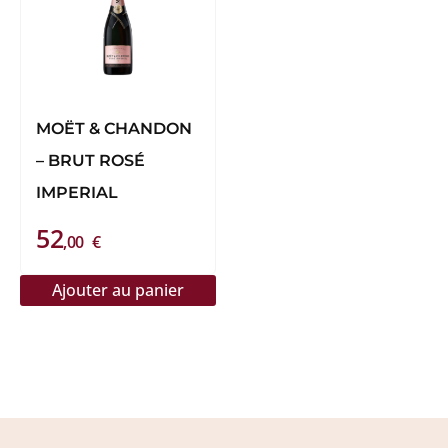
plusieurs
variations.
Les
options
peuvent
MOËT & CHANDON
être
– BRUT ROSÉ
choisies
IMPERIAL
sur
52
la
,00
€
page
du
Ajouter au panier
produit