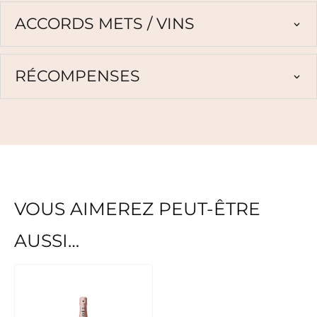
ACCORDS METS / VINS
RÉCOMPENSES
VOUS AIMEREZ PEUT-ÊTRE
AUSSI…
Ce
produit
a