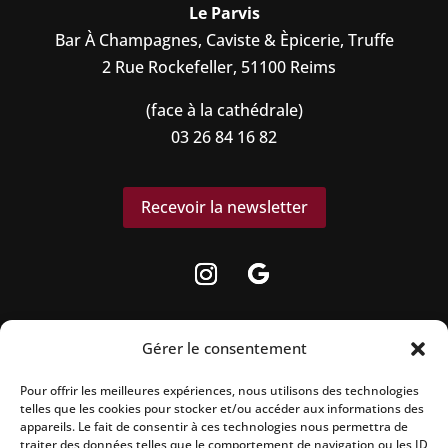
Le Parvis
Bar À Champagnes, Caviste & Èpicerie, Truffe
2 Rue Rockefeller, 51100 Reims
(face à la cathédrale)
03 26 84 16 82
Recevoir la newsletter
Gérer le consentement
Pour offrir les meilleures expériences, nous utilisons des technologies
La vente d’alcool est strictement interdite
telles que les cookies pour stocker et/ou accéder aux informations des
aux mineurs.
appareils. Le fait de consentir à ces technologies nous permettra de
traiter des données telles que le comportement de navigation ou les ID