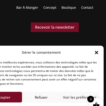
Bar À Manger
Concept
Boutique
Contact
Recevoir la newsletter
Gérer le consentement
les meilleures expériences, nous utilisons des technologies telles que les
r stocker et/ou accéder aux informations des appareils. Le fait de
 ces technologies nous permettra de traiter des données telles que le
t de navigation ou les ID uniques sur ce site. Le fait de ne pas
dération.
u de retirer son consentement peut avoir un effet négatif sur certaines
ques et fonctions.
cepter
Refuser
Voir les préférences
itique d’expedition
|
Site réalisé par Aline CONSALVO
|
0