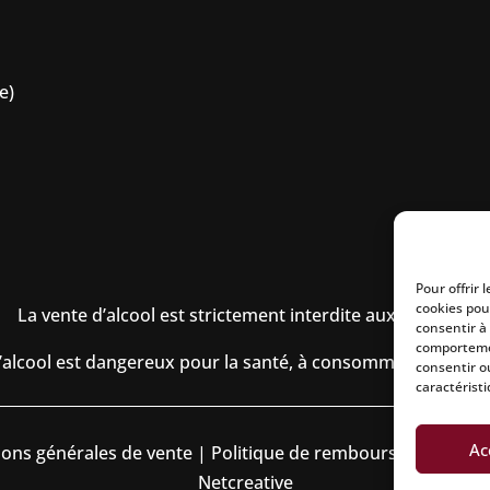
e)
Pour offrir 
cookies pou
La vente d’alcool est strictement interdite aux mineurs.
consentir à
comportemen
’alcool est dangereux pour la santé, à consommer avec mo
consentir o
caractéristi
Ac
ions générales de vente
|
Politique de remboursement
|
Pol
Netcreative