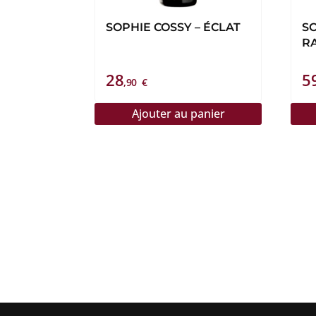
SOPHIE COSSY – ÉCLAT
SO
R
28
5
,90
€
Ajouter au panier