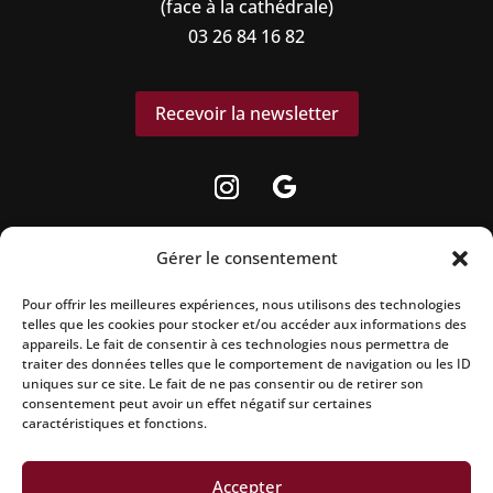
(face à la cathédrale)
03 26 84 16 82
Recevoir la newsletter
Gérer le consentement
Pour offrir les meilleures expériences, nous utilisons des technologies
La vente d’alcool est strictement interdite aux
telles que les cookies pour stocker et/ou accéder aux informations des
appareils. Le fait de consentir à ces technologies nous permettra de
mineurs.
traiter des données telles que le comportement de navigation ou les ID
uniques sur ce site. Le fait de ne pas consentir ou de retirer son
L’abus d’alcool est dangereux pour la santé, à
consentement peut avoir un effet négatif sur certaines
caractéristiques et fonctions.
consommer avec modération.
Accepter