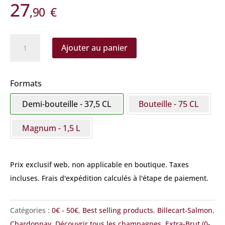
27
,90
€
quantité
Ajouter au panier
de
Billecart-
Salmon
Formats
-
Demi-bouteille - 37,5 CL
Bouteille - 75 CL
Brut
Réserve
Magnum - 1,5 L
demi-
bouteille
Prix exclusif web, non applicable en boutique.
Taxes
incluses. Frais d'expédition calculés à l'étape de paiement.
Catégories :
0€ - 50€
,
Best selling products
,
Billecart-Salmon
,
Chardonnay
,
Découvrir tous les champagnes
,
Extra-Brut (0-