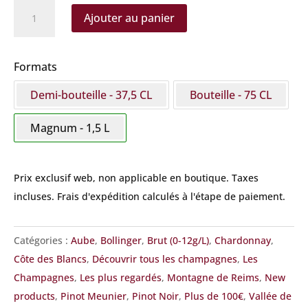
quantité
Ajouter au panier
de
Bollinger
-
Formats
Spécial
Demi-bouteille - 37,5 CL
Bouteille - 75 CL
Cuvée
Magnum
Magnum - 1,5 L
Prix exclusif web, non applicable en boutique.
Taxes
incluses. Frais d'expédition calculés à l'étape de paiement.
Catégories :
Aube
,
Bollinger
,
Brut (0-12g/L)
,
Chardonnay
,
Côte des Blancs
,
Découvrir tous les champagnes
,
Les
Champagnes
,
Les plus regardés
,
Montagne de Reims
,
New
products
,
Pinot Meunier
,
Pinot Noir
,
Plus de 100€
,
Vallée de