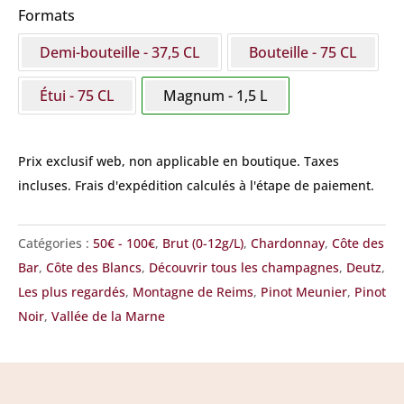
-
Formats
Brut
Demi-bouteille - 37,5 CL
Bouteille - 75 CL
Classic
Magnum
Étui - 75 CL
Magnum - 1,5 L
Prix exclusif web, non applicable en boutique.
Taxes
incluses. Frais d'expédition calculés à l'étape de paiement.
Catégories :
50€ - 100€
,
Brut (0-12g/L)
,
Chardonnay
,
Côte des
Bar
,
Côte des Blancs
,
Découvrir tous les champagnes
,
Deutz
,
Les plus regardés
,
Montagne de Reims
,
Pinot Meunier
,
Pinot
Noir
,
Vallée de la Marne