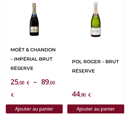
produit
a
plusieurs
variations.
Les
options
peuvent
MOËT & CHANDON
être
– IMPÉRIAL BRUT
POL ROGER – BRUT
choisies
RÉSERVE
RÉSERVE
sur
25
–
89
la
,00
€
,00
page
Plage
44
€
,90
€
du
de
produit
Ajouter au panier
Ajouter au panier
prix :