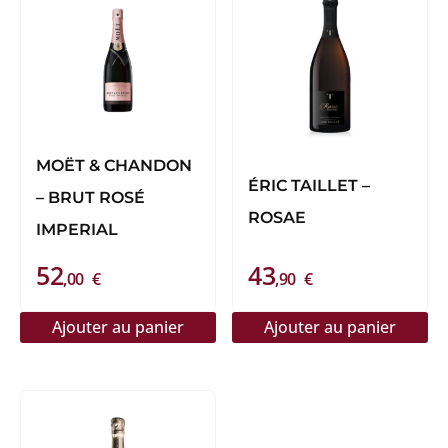
produit
a
plusieurs
variations.
Les
options
peuvent
MOËT & CHANDON
ÉRIC TAILLET –
être
– BRUT ROSÉ
choisies
ROSAE
IMPERIAL
sur
52
43
la
,00
€
,90
€
page
du
Ajouter au panier
Ajouter au panier
produit