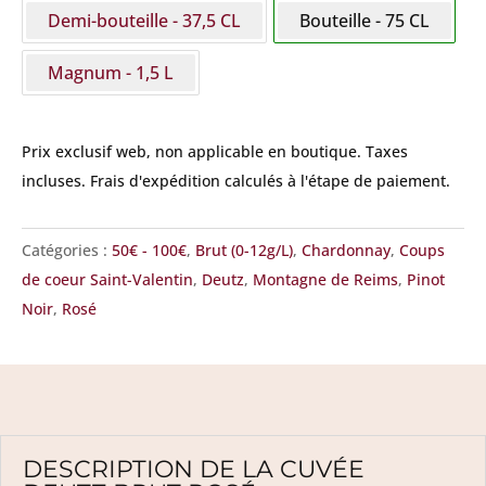
Demi-bouteille - 37,5 CL
Bouteille - 75 CL
Rosé
Magnum - 1,5 L
Prix exclusif web, non applicable en boutique.
Taxes
incluses. Frais d'expédition calculés à l'étape de paiement.
Catégories :
50€ - 100€
,
Brut (0-12g/L)
,
Chardonnay
,
Coups
de coeur Saint-Valentin
,
Deutz
,
Montagne de Reims
,
Pinot
Noir
,
Rosé
DESCRIPTION DE LA CUVÉE