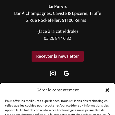
Le Parvis
Bar À Champagnes, Caviste & Èpicerie, Truffe
2 Rue Rockefeller, 51100 Reims
(face à la cathédrale)
03 26 84 16 82
Recevoir la newsletter
Gérer le consentement
Pour offrir les meilleures expériences, nous utilisons des technologies
La vente d’alcool est strictement interdite aux
telles que les cookies pour stocker et/ou accéder aux informations des
appareils. Le fait de consentir à ces technologies nous permettra de
mineurs.
traiter des données telles que le comportement de navigation ou les ID