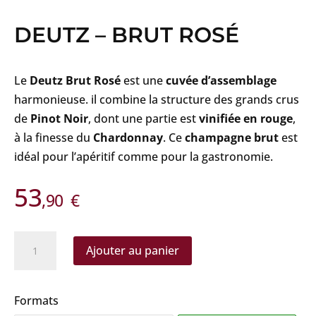
DEUTZ – BRUT ROSÉ
Le
Deutz Brut Rosé
est une
cuvée d’assemblage
harmonieuse. il combine la structure des grands crus
de
Pinot Noir
, dont une partie est
vinifiée en rouge
,
à la finesse du
Chardonnay
. Ce
champagne brut
est
idéal pour l’apéritif comme pour la gastronomie.
53
,90
€
quantité
Ajouter au panier
de
Deutz
-
Formats
Brut