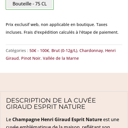
Bouteille - 75 CL
Nature
Prix exclusif web, non applicable en boutique.
Taxes
incluses. Frais d'expédition calculés à l'étape de paiement.
Catégories :
50€ - 100€
,
Brut (0-12g/L)
,
Chardonnay
,
Henri
Giraud
,
Pinot Noir
,
Vallée de la Marne
DESCRIPTION DE LA CUVÉE
GIRAUD ESPRIT NATURE
Le
Champagne Henri Giraud Esprit Nature
est une
cuvée emblématique de la maison, reflétant son