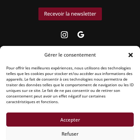
Recevoir la newsletter
Gérer le consentement
Pour offrir les meilleures expériences, nous utilisons des technologies
La vente d’alcool est strictement interdite aux
telles que les cookies pour stocker et/ou accéder aux informations des
appareils. Le fait de consentir à ces technologies nous permettra de
mineurs.
traiter des données telles que le comportement de navigation ou les ID
uniques sur ce site. Le fait de ne pas consentir ou de retirer son
L’abus d’alcool est dangereux pour la santé, à
consentement peut avoir un effet négatif sur certaines
caractéristiques et fonctions.
consommer avec modération.
Accepter
Mentions légales
|
Politique de confidentialité
|
Conditions
Refuser