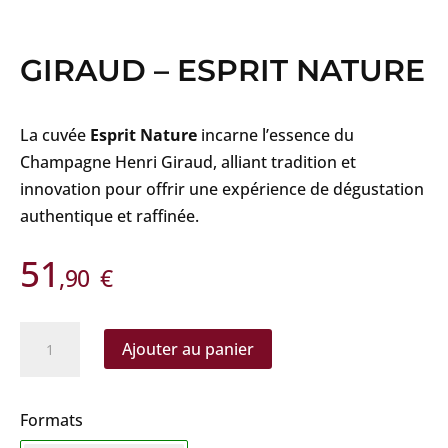
GIRAUD – ESPRIT NATURE
La cuvée
Esprit Nature
incarne l’essence du
Champagne Henri Giraud, alliant tradition et
innovation pour offrir une expérience de dégustation
authentique et raffinée.
51
,90
€
quantité
Ajouter au panier
de
Giraud
-
Formats
Esprit