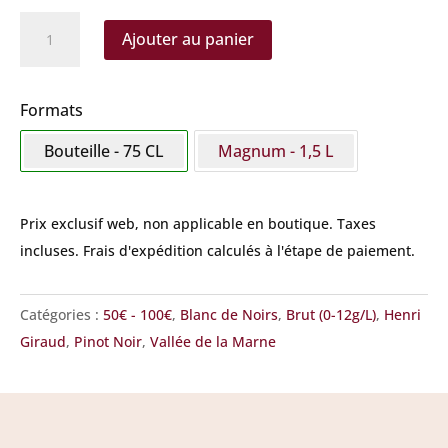
quantité
Ajouter au panier
de
Giraud
-
Formats
Hommage
Bouteille - 75 CL
Magnum - 1,5 L
Au
Pinot
Noir
Prix exclusif web, non applicable en boutique.
Taxes
(
incluses. Frais d'expédition calculés à l'étape de paiement.
Blanc
De
Catégories :
50€ - 100€
,
Blanc de Noirs
,
Brut (0-12g/L)
,
Henri
Noirs
Giraud
,
Pinot Noir
,
Vallée de la Marne
)