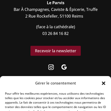
Le Parvis
Bar À Champagnes, Caviste & Èpicerie, Truffe
2 Rue Rockefeller, 51100 Reims
(face à la cathédrale)
03 26 84 16 82
Recevoir la newsletter
Gérer le consentement
Pour offrir les meilleures expériences, nous utilisons des technologies
telles que les cookies pour stocker et/ou accéder aux informations des
La vente d’alcool est strictement interdite aux
appareils. Le fait de consentir à ces technologies nous permettra de
mineurs.
traiter des données telles que le comportement de navigation ou les ID