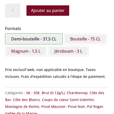
quantité
Ajouter au panier
de
Pol
Roger
Formats
-
Demi-bouteille - 37,5 CL
Bouteille - 75 CL
Brut
Réserve
Magnum - 1,5 L
Jéroboam - 3 L
Demi-
bouteille
Prix exclusif web, non applicable en boutique.
Taxes
incluses. Frais d'expédition calculés à l'étape de paiement.
Catégories :
0€ - 50€
,
Brut (0-12g/L)
,
Chardonnay
,
Côte des
Bar
,
Côte des Blancs
,
Coups de coeur Saint-Valentin
,
Montagne de Reims
,
Pinot Meunier
,
Pinot Noir
,
Pol Roger
,
Vallée de la Marne